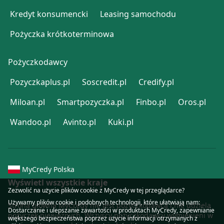
Kredyt konsumencki
Leasing samochodu
Pożyczka krótkoterminowa
Pożyczkodawcy
Pozyczkaplus.pl
Soscredit.pl
Credify.pl
Miloan.pl
Smartpozyczka.pl
Finbo.pl
Oros.pl
Wandoo.pl
Avinto.pl
Kuki.pl
MyCredy Polska
Wyświetl wszystkie kraje
Zezwolić na użycie plików cookie z MyCredy w tej przeglądarce?
Używamy plików
cookie
i podobnych technologii, które ułatwiają nam:
Strona główna MyCredy nie jest pożyczkodawcą i nie udziela
Dostarczanie i ulepszanie zawartości w produktach MyCredy, zapewnianie
pożyczek pieniężnych. Wszyscy pożyczkodawcy wymienieni w
większego bezpieczeństwa poprzez użycie informacji otrzymanych z