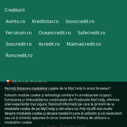
Creditorii
Avinto.ro
Kreditstar.ro
Sosocredit.ro
Ferratum.ro
Oceancredit.ro
Safecredit.ro
Soscredit.ro
Acredit.ro
Maimaicredit.ro
Roncredit.ro
MyCredy România
Permiţi folosirea modulelor cookie de la MyCredy în acest browser?
Vizualizați toate țările
Folosim module
cookie
şi tehnologii similare în următoarele scopuri:
Furnizarea şi îmbunătăţirea conţinutului din Produsele MyCredy, oferirea
Pagina de start MyCredy nu este creditor și nu acordă
unei experienţe mai sigure, folosind informaţii pe care le primim de la
împrumuturi. Toți creditorii care au fost comparați au o
modulele cookie de pe MyCredy şi din afara sa. Poţi să afli mai multe
despre modulele cookie şi despre modul în care le utilizăm şi să revizuieşti
licență corespunzătoare, eliberată de instituțiile de credit.
sau să-ţi schimbi opţiunea în orice moment în Politica de utilizare a
modulelor
cookie
.
© 2020 - 2026 MyCredy