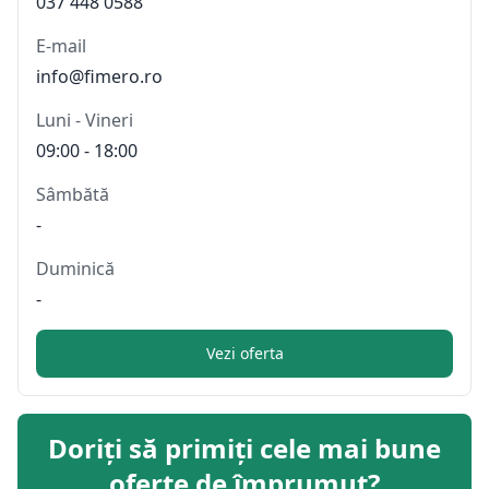
037 448 0588
E-mail
info@fimero.ro
Luni - Vineri
09:00 - 18:00
Sâmbătă
-
Duminică
-
Vezi oferta
Doriți să primiți cele mai bune
oferte de împrumut?