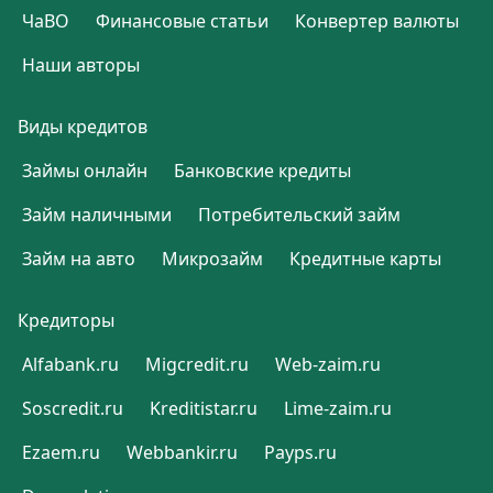
ЧаВО
Финансовые статьи
Конвертер валюты
Наши авторы
Виды кредитов
Займы онлайн
Банковские кредиты
Займ наличными
Потребительский займ
Займ на авто
Микрозайм
Кредитные карты
Кредиторы
Alfabank.ru
Migcredit.ru
Web-zaim.ru
Soscredit.ru
Kreditistar.ru
Lime-zaim.ru
Ezaem.ru
Webbankir.ru
Payps.ru