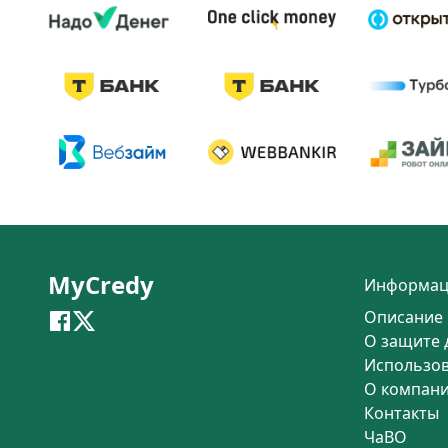
MyCredy
Информац
Описание 
О защите 
Использо
О компан
Контакты
ЧаВО