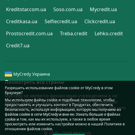
Kreditstar.com.ua
Soso.com.ua
Mycredit.ua
Creditkasa.ua
Selfiecredit.ua
Clickcredit.ua
Prostocredit.com.ua
Treba.credit
Lehko.credit
Credit7.ua
MyCredy Украина
Посмотреть все страны
Разрешить использование файлов cookie от MyCredy в этом
браузере?
MyCredy не является финансовым учреждением и не
Мы используем файлы
cookie
и подобные технологии, чтобы:
выдаёт кредиты. MyCredy предоставляет бесплатную
предоставлять и улучшать контент в Продуктах, обеспечить
информацию о финансовых продуктах и услугах, для того
безопасность, используя информацию, которую мы получаем из
чтобы клиент смог максимально сэкономить время и
файлов cookie в сети MyCredy и вне ее. Узнать больше о файлах
cookie и том, как мы их используем, а также в любое время
деньги.
просмотреть или изменить настройки можно в нашей Политике в
отношении файлов
cookie
.
© 2020 - 2026 MyCredy