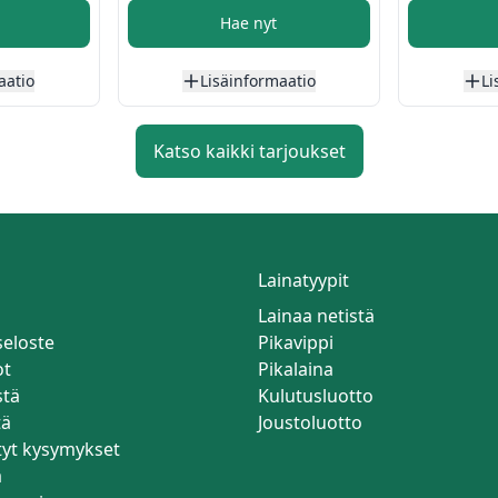
Hae nyt
aatio
Lisäinformaatio
Li
Katso kaikki tarjoukset
Lainatyypit
Lainaa netistä
seloste
Pikavippi
ot
Pikalaina
stä
Kulutusluotto
tä
Joustoluotto
tyt kysymykset
a