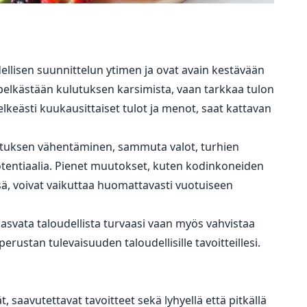
ellisen suunnittelun ytimen ja ovat avain kestävään
 pelkästään kulutuksen karsimista, vaan tarkkaa tulon
lkeästi kuukausittaiset tulot ja menot, saat kattavan
kulutuksen vähentäminen, sammuta valot, turhien
öpotentiaalia. Pienet muutokset, kuten kodinkoneiden
sä, voivat vaikuttaa huomattavasti vuotuiseen
asvata taloudellista turvaasi vaan myös vahvistaa
perustan tulevaisuuden taloudellisille tavoitteillesi.
, saavutettavat tavoitteet sekä lyhyellä että pitkällä