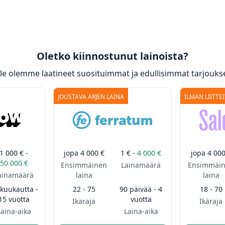
Oletko kiinnostunut lainoista?
lle olemme laatineet suosituimmat ja edullisimmat tarjoukse
JOUSTAVA ARJEN LAINA
ILMAN LIITTE
1 000 € -
jopa
4 000 €
1 € -
4 000 €
jopa
4 000
50 000 €
Ensimmäinen
Lainamäärä
Ensimmäi
ainamäärä
laina
laina
 kuukautta -
22 - 75
90 päivää - 4
18 - 70
15 vuotta
vuotta
Ikäraja
Ikäraja
Laina-aika
Laina-aika