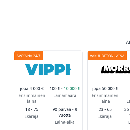
A
AVOINNA 24/7
VAKUUDETON LAINA
jopa
4 000 €
100 € -
10 000 €
jopa
50 000 €
Ensimmäinen
Lainamäärä
Ensimmäinen
laina
laina
L
18 - 75
90 päivää - 9
23 - 65
36
vuotta
Ikäraja
Ikäraja
Laina-aika