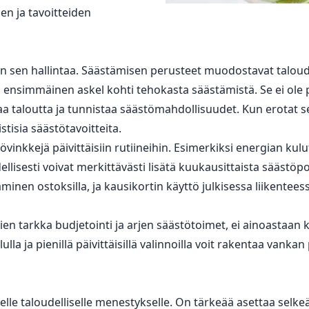
en ja tavoitteiden
aan sen hallintaa. Säästämisen perusteet muodostavat taloud
n ensimmäinen askel kohti tehokasta säästämistä. Se ei ole
a taloutta ja tunnistaa säästömahdollisuudet. Kun erotat se
istisia säästötavoitteita.
tövinkkejä päivittäisiin rutiineihin. Esimerkiksi energian 
dellisesti voivat merkittävästi lisätä kuukausittaista sääst
en ostoksilla, ja kausikortin käyttö julkisessa liikentees
 tarkka budjetointi ja arjen säästötoimet, ei ainoastaan k
lla ja pienillä päivittäisillä valinnoilla voit rakentaa vankan 
lle taloudelliselle menestykselle. On tärkeää asettaa selkeät