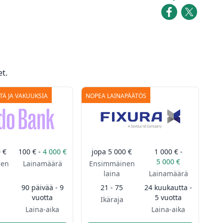
t.
ITÄ JA VAKUUKSIA
NOPEA LAINAPÄÄTÖS
 €
100 € -
4 000 €
jopa
5 000 €
1 000 € -
5 000 €
nen
Lainamäärä
Ensimmäinen
laina
Lainamäärä
90 päivää - 9
21 - 75
24 kuukautta -
vuotta
5 vuotta
Ikäraja
Laina-aika
Laina-aika