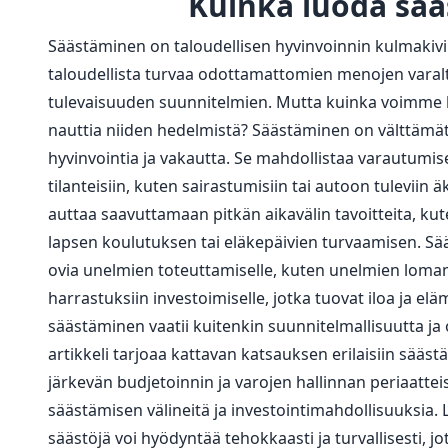
Kuinka luoda sää
Säästäminen on taloudellisen hyvinvoinnin kulmakivi.
taloudellista turvaa odottamattomien menojen varal
tulevaisuuden suunnitelmien. Mutta kuinka voimme l
nauttia niiden hedelmistä? Säästäminen on välttämät
hyvinvointia ja vakautta. Se mahdollistaa varautumi
tilanteisiin, kuten sairastumisiin tai autoon tuleviin äki
auttaa saavuttamaan pitkän aikavälin tavoitteita, k
lapsen koulutuksen tai eläkepäivien turvaamisen. S
ovia unelmien toteuttamiselle, kuten unelmien lomam
harrastuksiin investoimiselle, jotka tuovat iloa ja e
säästäminen vaatii kuitenkin suunnitelmallisuutta ja 
artikkeli tarjoaa kattavan katsauksen erilaisiin sää
järkevän budjetoinnin ja varojen hallinnan periaatteis
säästämisen välineitä ja investointimahdollisuuksia. 
säästöjä voi hyödyntää tehokkaasti ja turvallisesti, jo