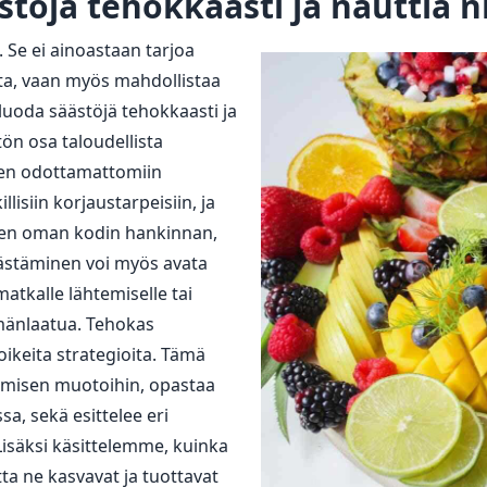
stöjä tehokkaasti ja nauttia n
 Se ei ainoastaan tarjoa
ta, vaan myös mahdollistaa
uoda säästöjä tehokkaasti ja
ön osa taloudellista
sen odottamattomiin
llisiin korjaustarpeisiin, ja
uten oman kodin hankinnan,
äästäminen voi myös avata
atkalle lähtemiselle tai
lämänlaatua. Tehokas
oikeita strategioita. Tämä
stämisen muotoihin, opastaa
sa, sekä esittelee eri
Lisäksi käsittelemme, kuinka
tta ne kasvavat ja tuottavat