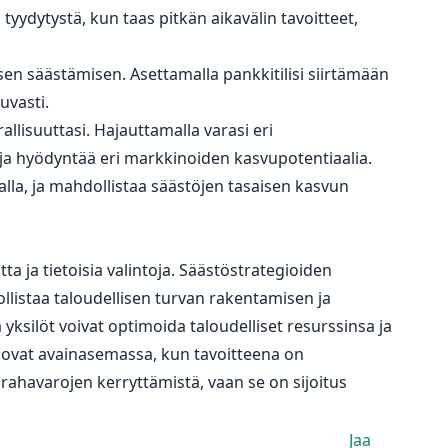
tyydytystä, kun taas pitkän aikavälin tavoitteet,
en säästämisen. Asettamalla pankkitilisi siirtämään
kuvasti.
allisuuttasi. Hajauttamalla varasi eri
ejä ja hyödyntää eri markkinoiden kasvupotentiaalia.
alla, ja mahdollistaa säästöjen tasaisen kasvun
a ja tietoisia valintoja. Säästöstrategioiden
llistaa taloudellisen turvan rakentamisen ja
yksilöt voivat optimoida taloudelliset resurssinsa ja
tö ovat avainasemassa, kun tavoitteena on
ahavarojen kerryttämistä, vaan se on sijoitus
Jaa