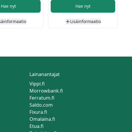
Hae nyt
Hae nyt
säinformaatio
Lisäinformaatio
Lainanantajat
Vippi.fi
Morrowbank.fi
Ferratum.fi
Saldo.com
Fixura.fi
Omalaina.fi
Etua.fi