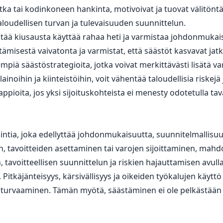
tka tai kodinkoneen hankinta, motivoivat ja tuovat välitöntä 
aloudellisen turvan ja tulevaisuuden suunnittelun.
ää kiusausta käyttää rahaa heti ja varmistaa johdonmukais
stämisestä vaivatonta ja varmistat, että säästöt kasvavat jat
piä säästöstrategioita, jotka voivat merkittävästi lisätä var
lainoihin ja kiinteistöihin, voit vähentää taloudellisia risk
ioita, jos yksi sijoituskohteista ei menesty odotetulla tav
tia, joka edellyttää johdonmukaisuutta, suunnitelmallisuutt
 tavoitteiden asettaminen tai varojen sijoittaminen, mahdo
voitteellisen suunnittelun ja riskien hajauttamisen avulla 
 Pitkäjänteisyys, kärsivällisyys ja oikeiden työkalujen käyt
 turvaaminen. Tämän myötä, säästäminen ei ole pelkästään r