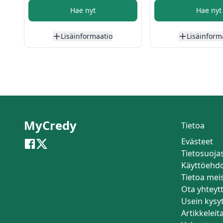
Hae nyt
Hae nyt
Lisäinformaatio
Lisäinform
MyCredy
Tietoa
Evästeet
Tietosuoja
Käyttöehd
Tietoa mei
Ota yhteyt
Usein kysy
Artikkeleit