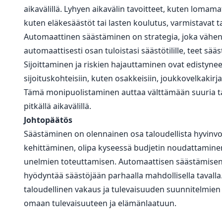
aikavälillä. Lyhyen aikavälin tavoitteet, kuten lomama
kuten eläkesäästöt tai lasten koulutus, varmistavat t
Automaattinen säästäminen on strategia, joka vähent
automaattisesti osan tuloistasi säästötilille, teet sää
Sijoittaminen ja riskien hajauttaminen ovat edistyneem
sijoituskohteisiin, kuten osakkeisiin, joukkovelkakirja
Tämä monipuolistaminen auttaa välttämään suuria tapp
pitkällä aikavälillä.
Johtopäätös
Säästäminen on olennainen osa taloudellista hyvinvoin
kehittäminen, olipa kyseessä budjetin noudattaminen,
unelmien toteuttamisen. Automaattisen säästämisen, ta
hyödyntää säästöjään parhaalla mahdollisella tavalla.
taloudellinen vakaus ja tulevaisuuden suunnitelmien
omaan tulevaisuuteen ja elämänlaatuun.