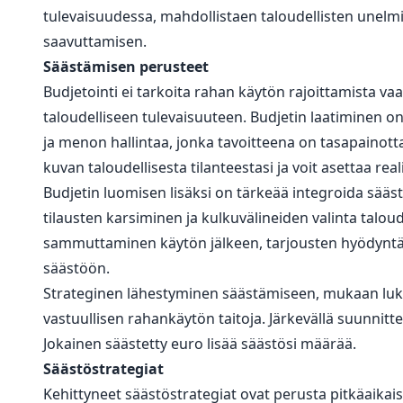
tulevaisuudessa, mahdollistaen taloudellisten unelmi
saavuttamisen.
Säästämisen perusteet
Budjetointi ei tarkoita rahan käytön rajoittamista v
taloudelliseen tulevaisuuteen. Budjetin laatiminen o
ja menon hallintaa, jonka tavoitteena on tasapainotta
kuvan taloudellisesta tilanteestasi ja voit asettaa real
Budjetin luomisen lisäksi on tärkeää integroida sääs
tilausten karsiminen ja kulkuvälineiden valinta talou
sammuttaminen käytön jälkeen, tarjousten hyödyntämin
säästöön.
Strateginen lähestyminen säästämiseen, mukaan lukien
vastuullisen rahankäytön taitoja. Järkevällä suunnittelu
Jokainen säästetty euro lisää säästösi määrää.
Säästöstrategiat
Kehittyneet säästöstrategiat ovat perusta pitkäaikaise