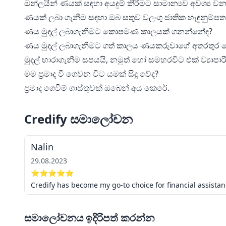
ඔන්ලයින් ණයක් සඳහා අයදුම් කිරීමට සාමාන්‍යව අවශ්‍ය 
ණයක් ලබා ගැනීම සඳහා ඔබ සතුව වලංගු ජාතික හැඳුනුම්ප
ණය මුදල් ලබාගැනීමට කොපමණ කාලයක් ගනන්නේද?
ණය මුදල් ලබාගැනීමට ගත් කාලය ණයකරුවාගේ අතරතුර 
මුදල් හාරාගැනීම සපයයි, නමුත් හෝ සමහරවිට එක් ව්‍යාප
මම ප්‍රමාද වී ගෙවන විට යමක් සිදු වේද?
ප්‍රමාද ගෙවීම් ගාස්තුවක් ඔබෙන් අය කෙරේ.
Credify සමාලෝචන
Nalin
29.08.2023
⭐⭐⭐⭐⭐
Credify has become my go-to choice for financial assistanc
සමාලෝචනය ඉදිරිපත් කරන්න