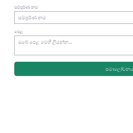
සම්පූර්ණ නම
පෙළ
සමාලෝචනය ඉ