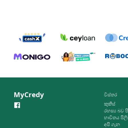
MyCredy
විස්තර
කුකීස්
රහස්‍ය බව ප
භාවිතය පිල
අපි ගැන