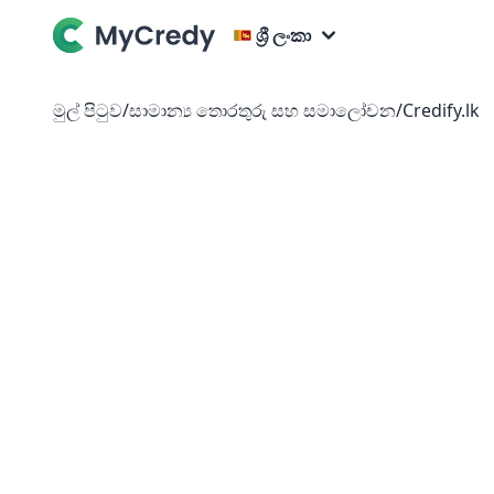
ශ්‍රී ලංකා
මුල් පිටුව
/
සාමාන්‍ය තොරතුරු සහ සමාලෝචන
/
Credify.lk