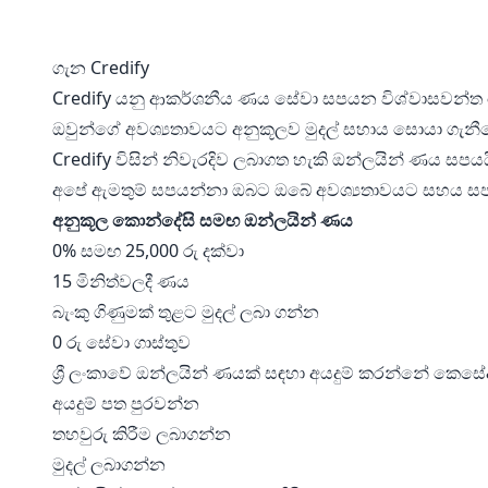
ගැන Credify
Credify යනු ආකර්ශනීය ණය සේවා සපයන විශ්වාසවන්
ඔවුන්ගේ අවශ්‍යතාවයට අනුකූලව මුදල් සහාය සොයා ගැනීමේ සු
Credify විසින් නිවැරදිව ලබාගත හැකි ඔන්ලයින් ණය සපය
අපේ ඇමතුම් සපයන්නා ඔබට ඔබේ අවශ්‍යතාවයට සහය සපය
අනුකූල කොන්දේසි සමඟ ඔන්ලයින් ණය
0% සමඟ 25,000 රු දක්වා
15 මිනිත්වලදී ණය
බැංකු ගිණුමක් තුළට මුදල් ලබා ගන්න
0 රු සේවා ගාස්තුව
ශ්‍රී ලංකාවේ ඔන්ලයින් ණයක් සඳහා අයදුම් කරන්නේ කෙසේ
අයදුම් පත පුරවන්න
තහවුරු කිරීම ලබාගන්න
මුදල් ලබාගන්න