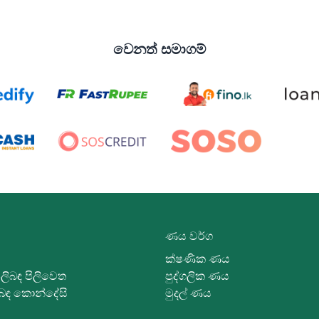
වෙනත් සමාගම්
ණය වර්ග
ක්ෂණික ණය
ිලිබඳ පිලිවෙත
පුද්ගලික ණය
ිබඳ කොන්දේසි
මුදල් ණය