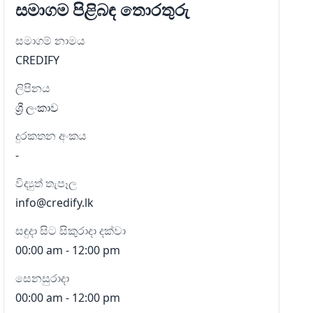
සමාගම පිළිබඳ තොරතුරු
සමාගම් නාමය
CREDIFY
ලිපිනය
ශ්‍රී ලංකාව
දුරකතන අංකය
-
විද්‍යුත් තැපෑල
info@credify.lk
සඳුදා සිට සිකුරාදා දක්වා
00:00 am - 12:00 pm
සෙනසුරාදා
00:00 am - 12:00 pm