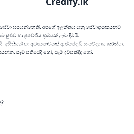
Credify.lk
ත සේවා සපයන්නෙකි. අපගේ ඉලක්කය යනු සේවාදායකයන්ට
ළුව හා ප්‍රවේශීය ක්‍රමයක් ලබා දීමයි.
යි, අයිතියක් හා අවශ්‍යතාවයක් ඇත්තේදැයි සංවේදනය කරන්න.
න්න, සෑම සතියේදී හෝ, සෑම දවසක්දීද හෝ.
ද?