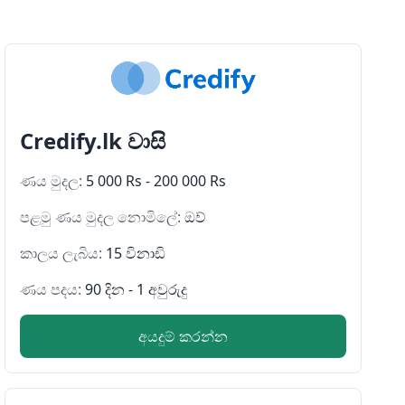
Credify.lk වාසි
ණය මුදල:
5 000 Rs - 200 000 Rs
පළමු ණය මුදල නොමිලේ:
ඔව්
කාලය ලැබිය:
15 විනාඩි
ණය පදය:
90 දින - 1 අවුරුදු
අයදුම් කරන්න