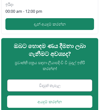
ඉරිදා
00:00 am - 12:00 pm
දැන් අයදුම් කරන්න
ඔබට හොඳම ණය දීමනා ලබා
ගැනීමට අවශ්‍යද?
ප්‍රවෘත්ති පත්‍රය සඳහා ලියාපදිංචි වී මුදල් ඉතිරි
කරන්න!
අයදුම් කරන්න