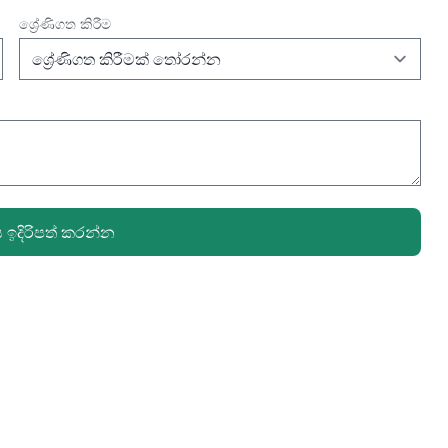
ශ්‍රේණිගත කිරීම
දිරිපත් කරන්න