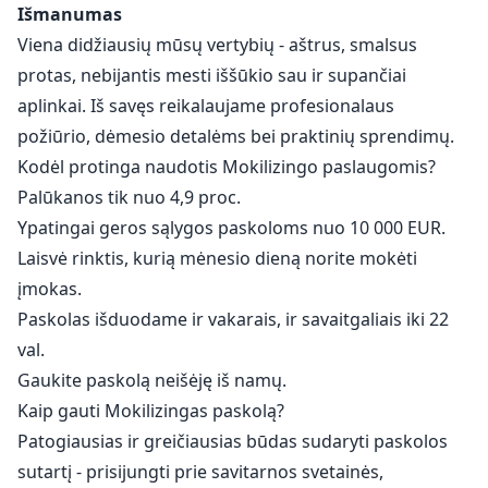
Išmanumas
Viena didžiausių mūsų vertybių - aštrus, smalsus
protas, nebijantis mesti iššūkio sau ir supančiai
aplinkai. Iš savęs reikalaujame profesionalaus
požiūrio, dėmesio detalėms bei praktinių sprendimų.
Kodėl protinga naudotis Mokilizingo paslaugomis?
Palūkanos tik nuo 4,9 proc.
Ypatingai geros sąlygos paskoloms nuo 10 000 EUR.
Laisvė rinktis, kurią mėnesio dieną norite mokėti
įmokas.
Paskolas išduodame ir vakarais, ir savaitgaliais iki 22
val.
Gaukite paskolą neišėję iš namų.
Kaip gauti Mokilizingas paskolą?
Patogiausias ir greičiausias būdas sudaryti paskolos
sutartį - prisijungti prie savitarnos svetainės,