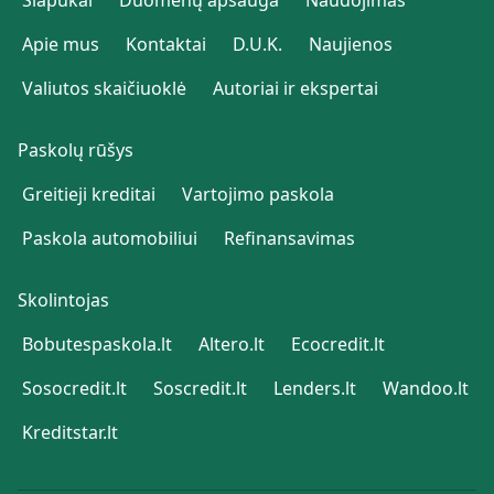
Slapukai
Duomenų apsauga
Naudojimas
Apie mus
Kontaktai
D.U.K.
Naujienos
Valiutos skaičiuoklė
Autoriai ir ekspertai
Paskolų rūšys
Greitieji kreditai
Vartojimo paskola
Paskola automobiliui
Refinansavimas
Skolintojas
Bobutespaskola.lt
Altero.lt
Ecocredit.lt
Sosocredit.lt
Soscredit.lt
Lenders.lt
Wandoo.lt
Kreditstar.lt