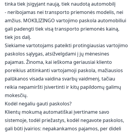
tinka tiek įsigyjant naują, tiek naudotą automobilį
- neribojamas nei transporto priemonės modelis, nei
amžius. MOKILIZINGO vartojimo paskola automobiliui
gali padengti tiek visą transporto priemonės kainą,
tiek jos dalį.
Siekiame vartotojams pateikti protingiausias vartojimo
paskolos sąlygas, atsižvelgdami į jų mėnesines
pajamas. Žinoma, kai ieškoma geriausiai kliento
poreikius atitinkanti vartojamoji paskola, mažiausios
palūkanos visada vaidina svarbų vaidmenį, tačiau
reikia nepamiršti įsivertinti ir kitų papildomų galimų
mokesčių.
Kodėl negaliu gauti paskolos?
Klientų mokumą automatiškai įvertiname savo
sistemoje, todėl priežastys, kodėl negavote paskolos,
gali būti įvairios: nepakankamos pajamos, per dideli