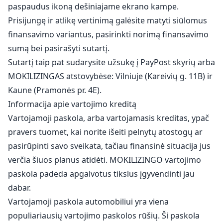
paspaudus ikoną dešiniajame ekrano kampe.
Prisijungę ir atlikę vertinimą galėsite matyti siūlomus
finansavimo variantus, pasirinkti norimą finansavimo
sumą bei pasirašyti sutartį.
Sutartį taip pat sudarysite užsukę į PayPost skyrių arba
MOKILIZINGAS atstovybėse: Vilniuje (Kareivių g. 11B) ir
Kaune (Pramonės pr. 4E).
Informacija apie vartojimo kreditą
Vartojamoji paskola, arba vartojamasis kreditas, ypač
pravers tuomet, kai norite išeiti pelnytų atostogų ar
pasirūpinti savo sveikata, tačiau finansinė situacija jus
verčia šiuos planus atidėti. MOKILIZINGO vartojimo
paskola padeda apgalvotus tikslus įgyvendinti jau
dabar.
Vartojamoji paskola automobiliui yra viena
populiariausių vartojimo paskolos rūšių. Ši paskola