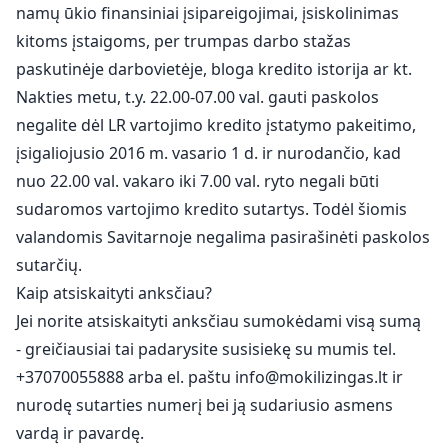
namų ūkio finansiniai įsipareigojimai, įsiskolinimas
kitoms įstaigoms, per trumpas darbo stažas
paskutinėje darbovietėje, bloga kredito istorija ar kt.
Nakties metu, t.y. 22.00-07.00 val. gauti paskolos
negalite dėl LR vartojimo kredito įstatymo pakeitimo,
įsigaliojusio 2016 m. vasario 1 d. ir nurodančio, kad
nuo 22.00 val. vakaro iki 7.00 val. ryto negali būti
sudaromos vartojimo kredito sutartys. Todėl šiomis
valandomis Savitarnoje negalima pasirašinėti paskolos
sutarčių.
Kaip atsiskaityti anksčiau?
Jei norite atsiskaityti anksčiau sumokėdami visą sumą
- greičiausiai tai padarysite susisiekę su mumis tel.
+37070055888 arba el. paštu
info@mokilizingas.lt
ir
nurodę sutarties numerį bei ją sudariusio asmens
vardą ir pavardę.