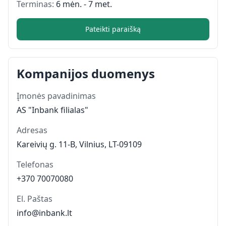
Terminas:
6 mėn. - 7 met.
Pateikti paraišką
Kompanijos duomenys
Įmonės pavadinimas
AS "Inbank filialas"
Adresas
Kareivių g. 11-B, Vilnius, LT-09109
Telefonas
+370 70070080
El. Paštas
info@inbank.lt