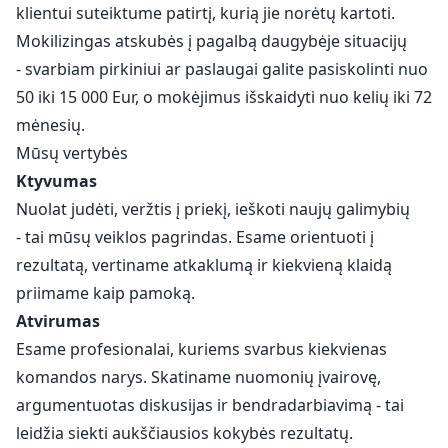
klientui suteiktume patirtį, kurią jie norėtų kartoti.
Mokilizingas atskubės į pagalbą daugybėje situacijų
- svarbiam pirkiniui ar paslaugai galite pasiskolinti nuo
50 iki 15 000 Eur, o mokėjimus išskaidyti nuo kelių iki 72
mėnesių.
Mūsų vertybės
Ktyvumas
Nuolat judėti, veržtis į priekį, ieškoti naujų galimybių
- tai mūsų veiklos pagrindas. Esame orientuoti į
rezultatą, vertiname atkaklumą ir kiekvieną klaidą
priimame kaip pamoką.
Atvirumas
Esame profesionalai, kuriems svarbus kiekvienas
komandos narys. Skatiname nuomonių įvairovę,
argumentuotas diskusijas ir bendradarbiavimą - tai
leidžia siekti aukščiausios kokybės rezultatų.