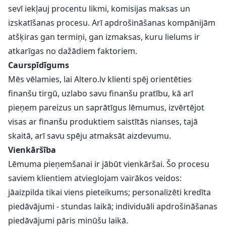
sevī iekļauj procentu likmi, komisijas maksas un
izskatīšanas procesu. Arī apdrošināšanas kompānijām
atšķiras gan termiņi, gan izmaksas, kuru lielums ir
atkarīgas no dažādiem faktoriem.
Caurspīdīgums
Mēs vēlamies, lai Altero.lv klienti spēj orientēties
finanšu tirgū, uzlabo savu finanšu pratību, kā arī
pieņem pareizus un saprātīgus lēmumus, izvērtējot
visas ar finanšu produktiem saistītās nianses, tajā
skaitā, arī savu spēju atmaksāt aizdevumu.
Vienkāršība
Lēmuma pieņemšanai ir jābūt vienkāršai. Šo procesu
saviem klientiem atvieglojam vairākos veidos:
jāaizpilda tikai viens pieteikums; personalizēti kredīta
piedāvājumi - stundas laikā; individuāli apdrošināšanas
piedāvājumi pāris minūšu laikā.