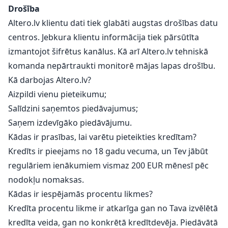
Drošība
Altero.lv klientu dati tiek glabāti augstas drošības datu
centros. Jebkura klientu informācija tiek pārsūtīta
izmantojot šifrētus kanālus. Kā arī Altero.lv tehniskā
komanda nepārtraukti monitorē mājas lapas drošību.
Kā darbojas Altero.lv?
Aizpildi vienu pieteikumu;
Salīdzini saņemtos piedāvajumus;
Saņem izdevīgāko piedāvājumu.
Kādas ir prasības, lai varētu pieteikties kredītam?
Kredīts ir pieejams no 18 gadu vecuma, un Tev jābūt
regulāriem ienākumiem vismaz 200 EUR mēnesī pēc
nodokļu nomaksas.
Kādas ir iespējamās procentu likmes?
Kredīta procentu likme ir atkarīga gan no Tava izvēlētā
kredīta veida, gan no konkrētā kredītdevēja. Piedāvātā