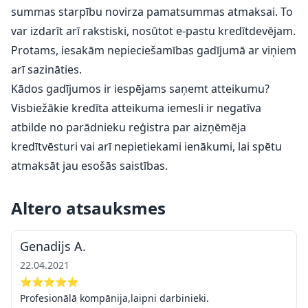
summas starpību novirza pamatsummas atmaksai. To
var izdarīt arī rakstiski, nosūtot e-pastu kredītdevējam.
Protams, iesakām nepieciešamības gadījumā ar viņiem
arī sazināties.
Kādos gadījumos ir iespējams saņemt atteikumu?
Visbiežākie kredīta atteikuma iemesli ir negatīva
atbilde no parādnieku reģistra par aizņēmēja
kredītvēsturi vai arī nepietiekami ienākumi, lai spētu
atmaksāt jau esošās saistības.
Altero atsauksmes
Genadijs A.
22.04.2021
⭐⭐⭐⭐⭐
Profesionālā kompānija,laipni darbinieki.