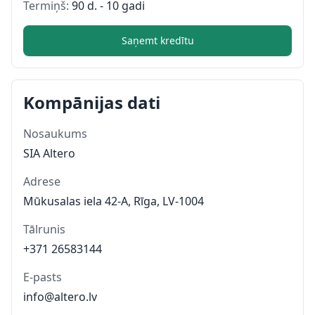
Termiņš:
90 d. - 10 gadi
Saņemt kredītu
Kompānijas dati
Nosaukums
SIA Altero
Adrese
Mūkusalas iela 42-A, Rīga, LV-1004
Tālrunis
+371 26583144
E-pasts
info@altero.lv