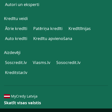
Autori un eksperti
Kredītu veidi
Ātrie kredīti
Patēriņa kredīti
Kredītlīnijas
Auto kredīti
Kredītu apvienošana
Aizdevēji
Soscredit.lv
Viasms.lv
Sosocredit.lv
Kreditstar.lv
MyCredy Latvija
Skatīt visas valstis