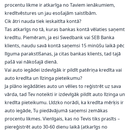
procentu likme ir atkarīga no Taviem ienākumiem,
kredītvēstures un jau esošajām saistībām.
Cik ātri nauda tiek ieskaitīta kontā?
Tas atkarīgs no tā, kuras bankas kontā vēlaties saņemt
kredītu. Piemēram, ja esi Swedbank vai SEB Banka
klients, naudu savā kontā saņemsi 15 minūšu laikā pēc
līguma parakstīšanas, ja citas bankas klients, tad tajā
pašā vai nākošajā dienā.
Vai auto iegādei izdevīgāk ir pildīt patēriņa kredīta vai
auto kredīta un līzinga pieteikumu?
Ja plāno iegādāties auto un vēlies to reģistrēt uz sava
vārda, tad Tev noteikti ir izdevīgāk pildīt auto līzinga un
kredīta pieteikumu. Līdzko norādi, ka kredīta mērķis ir
auto iegāde, Tu piedāvājumā saņemsi zemākas
procentu likmes. Vienīgais, kas no Tevis tiks prasīts –
piereģistrēt auto 30-60 dienu laikā (atkarīgs no