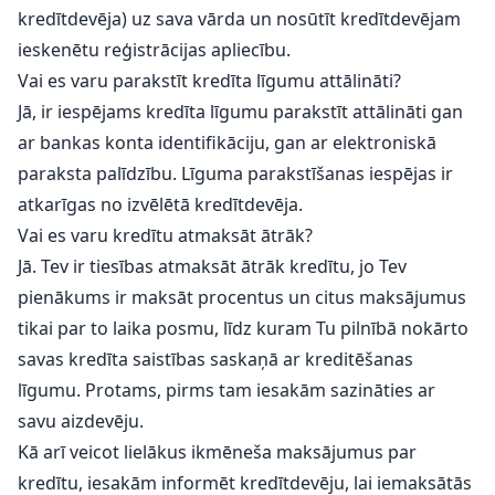
kredītdevēja) uz sava vārda un nosūtīt kredītdevējam
ieskenētu reģistrācijas apliecību.
Vai es varu parakstīt kredīta līgumu attālināti?
Jā, ir iespējams kredīta līgumu parakstīt attālināti gan
ar bankas konta identifikāciju, gan ar elektroniskā
paraksta palīdzību. Līguma parakstīšanas iespējas ir
atkarīgas no izvēlētā kredītdevēja.
Vai es varu kredītu atmaksāt ātrāk?
Jā. Tev ir tiesības atmaksāt ātrāk kredītu, jo Tev
pienākums ir maksāt procentus un citus maksājumus
tikai par to laika posmu, līdz kuram Tu pilnībā nokārto
savas kredīta saistības saskaņā ar kreditēšanas
līgumu. Protams, pirms tam iesakām sazināties ar
savu aizdevēju.
Kā arī veicot lielākus ikmēneša maksājumus par
kredītu, iesakām informēt kredītdevēju, lai iemaksātās