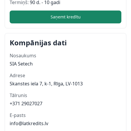
Termiņš:
90 d. - 10 gadi
Saņemt kredītu
Kompānijas dati
Nosaukums
SIA Setech
Adrese
Skanstes iela 7, k-1, Rīga, LV-1013
Tālrunis
+371 29027027
E-pasts
info@latkredits.lv