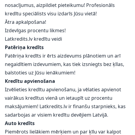
nosacījumus, aizpildiet pieteikumu! Profesionāls
kredītu speciālists visu izdarīs Jūsu vietā!
Ātra apkalpošana!
Izdevīgas procentu likmes!
Latkredits.lv kredītu veidi
Patēriņa kredīts
Patēriņa kredīts ir ērts aizdevums plānotiem un arī
negaidītiem izdevumiem, kas tiek izsniegts bez ķīlas,
balstoties uz Jūsu ienākumiem!
Kredītu apvienošana
Izvēlieties kredītu apvienošanu, ja vēlaties apvienot
vairākus kredītus vienā un ietaupīt uz procentu
maksājumiem! Latkredits.lv ir finanšu starpnieks, kas
sadarbojas ar visiem kredītu devējiem Latvijā.
Auto kredīts
Piemērots lielākiem mērķiem un par ķīlu var kalpot