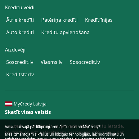
Kredītu veidi
Ātrie kredīti
Patēriņa kredīti
Kredītlīnijas
Auto kredīti
Kredītu apvienošana
Aizdevēji
Soscredit.lv
Viasms.lv
Sosocredit.lv
Kreditstar.lv
MyCredy Latvija
Skatīt visas valstis
MyCredy nav aizdevējs vai jebkāda veida finanšu iestāde.
Vai atļaut šajā pārlūkprogrammā sīkfailus no MyCredy?
MyCredy sniedz patērētājiem bezmaksas informāciju par
Mēs izmantojam
sīkfailus
un līdzīgas tehnoloģijas, lai: nodrošinātu un
finanšu produktiem un pakalpojumiem, lai palīdzētu