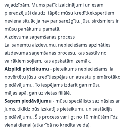
vajadzībām. Mums patīk izaicinājumi un esam
pieredzējuši daudz, tāpēc mūsu kredītkekspertiem
neviena situācija nav par sarežģītu. Jūsu sirdsmiers ir
mūsu panākumu pamatā.
Aizdevuma saņemšanas process
Lai saņemtu aizdevumu, nepieciešams apzināties
aizdevuma saņemšanas procesu, kas sastāv no
vairākiem soļiem, kas apskatāmi zemāk.
Aizpildi pieteikumu
- pieteikums nepieciešams, lai
novērtētu Jūsu kredītiespējas un atrastu piemērotāko
piedāvājumu. To iespējams izdarīt gan mūsu
mājaslapā, gan uz vietas filiālē.
Saņem piedāvājumu
- mūsu speciālists sazināsies ar
Jums, tiklīdz būs izskatījis pieteikumu un sastādījis
piedāvājumu. Šis process var ilgt no 10 minūtēm līdz
vienai dienai (atkarībā no kredīta veida).