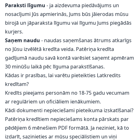
Paraksti līgumu
- ja aizdevuma piedāvājums un
nosacījumi Jūs apmierinās, Jums būs jāierodas mūsu
birojā un jāparaksta līgumu vai līgumu Jums piegādās
kurjers.
Saņem naudu
- naudas saņemšanas ātrums atkarīgs
no Jūsu izvēlētā kredīta veida. Patēriņa kredīta
gadījumā naudu savā kontā varēsiet saņemt apmēram
30 minūšu laikā pēc līguma parakstīšanas.
Kādas ir prasības, lai varētu pieteikties Latkredits
kredītam?
Kredīts pieejams personām no 18-75 gadu vecumam
ar regulāriem un oficiāliem ienākumiem.
Kādi dokumenti nepieciešami pieteikuma izskatīšanai?
Patēriņa kredītiem nepieciešams konta pārskats par
pēdējiem 6 mēnešiem PDF formātā. Ja neziniet, kā to
izdarīt, sazinieties ar mūsu speciālistiem un viņi