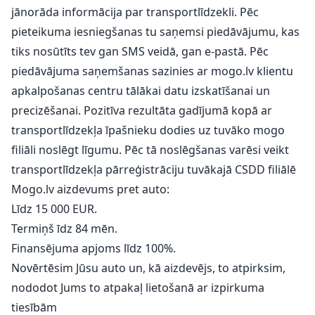
jānorāda informācija par transportlīdzekli. Pēc
pieteikuma iesniegšanas tu saņemsi piedāvājumu, kas
tiks nosūtīts tev gan SMS veidā, gan e-pastā. Pēc
piedāvājuma saņemšanas sazinies ar mogo.lv klientu
apkalpošanas centru tālākai datu izskatīšanai un
precizēšanai. Pozitīva rezultāta gadījumā kopā ar
transportlīdzekļa īpašnieku dodies uz tuvāko mogo
filiāli noslēgt līgumu. Pēc tā noslēgšanas varēsi veikt
transportlīdzekļa pārreģistrāciju tuvākajā CSDD filiālē
Mogo.lv aizdevums pret auto:
Līdz 15 000 EUR.
Termiņš īdz 84 mēn.
Finansējuma apjoms līdz 100%.
Novērtēsim Jūsu auto un, kā aizdevējs, to atpirksim,
nododot Jums to atpakaļ lietošanā ar izpirkuma
tiesībām