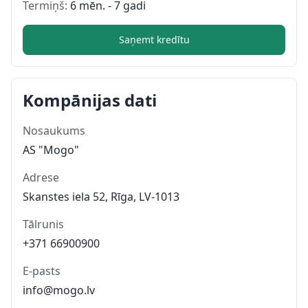
Termiņš:
6 mēn. - 7 gadi
Saņemt kredītu
Kompānijas dati
Nosaukums
AS "Mogo"
Adrese
Skanstes iela 52, Rīga, LV-1013
Tālrunis
+371 66900900
E-pasts
info@mogo.lv