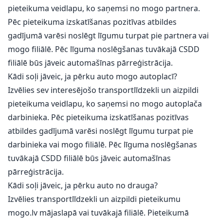
pieteikuma veidlapu, ko saņemsi no mogo partnera.
Pēc pieteikuma izskatīšanas pozitīvas atbildes
gadījumā varēsi noslēgt līgumu turpat pie partnera vai
mogo filiālē. Pēc līguma noslēgšanas tuvākajā CSDD
filiālē būs jāveic automašīnas pārreģistrācija.
Kādi soļi jāveic, ja pērku auto mogo autoplacī?
Izvēlies sev interesējošo transportlīdzekli un aizpildi
pieteikuma veidlapu, ko saņemsi no mogo autoplača
darbinieka. Pēc pieteikuma izskatīšanas pozitīvas
atbildes gadījumā varēsi noslēgt līgumu turpat pie
darbinieka vai mogo filiālē. Pēc līguma noslēgšanas
tuvākajā CSDD filiālē būs jāveic automašīnas
pārreģistrācija.
Kādi soļi jāveic, ja pērku auto no drauga?
Izvēlies transportlīdzekli un aizpildi pieteikumu
mogo.lv mājaslapā vai tuvākajā filiālē. Pieteikumā