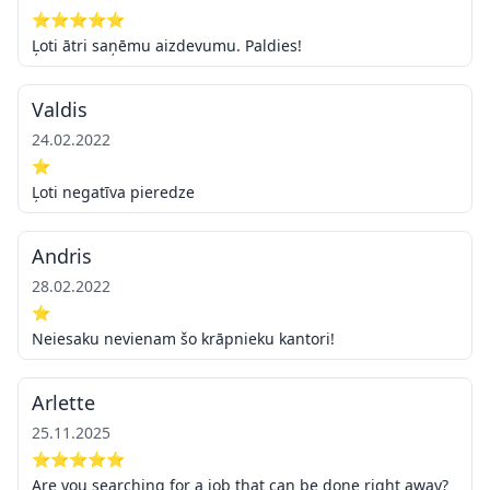
⭐⭐⭐⭐⭐
Ļoti ātri saņēmu aizdevumu. Paldies!
Valdis
24.02.2022
⭐
Ļoti negatīva pieredze
Andris
28.02.2022
⭐
Neiesaku nevienam šo krāpnieku kantori!
Arlette
25.11.2025
⭐⭐⭐⭐⭐
Are you searching for a job that can be done right away?