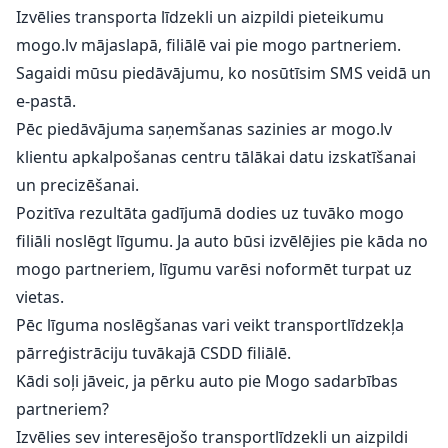
Izvēlies transporta līdzekli un aizpildi pieteikumu
mogo.lv mājaslapā, filiālē vai pie mogo partneriem.
Sagaidi mūsu piedāvājumu, ko nosūtīsim SMS veidā un
e-pastā.
Pēc piedāvājuma saņemšanas sazinies ar mogo.lv
klientu apkalpošanas centru tālākai datu izskatīšanai
un precizēšanai.
Pozitīva rezultāta gadījumā dodies uz tuvāko mogo
filiāli noslēgt līgumu. Ja auto būsi izvēlējies pie kāda no
mogo partneriem, līgumu varēsi noformēt turpat uz
vietas.
Pēc līguma noslēgšanas vari veikt transportlīdzekļa
pārreģistrāciju tuvākajā CSDD filiālē.
Kādi soļi jāveic, ja pērku auto pie Mogo sadarbības
partneriem?
Izvēlies sev interesējošo transportlīdzekli un aizpildi