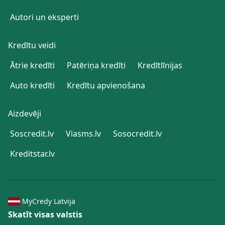
Autori un eksperti
Kredītu veidi
Ātrie kredīti
Patēriņa kredīti
Kredītlīnijas
Auto kredīti
Kredītu apvienošana
Aizdevēji
Soscredit.lv
Viasms.lv
Sosocredit.lv
Kreditstar.lv
MyCredy Latvija
Skatīt visas valstis