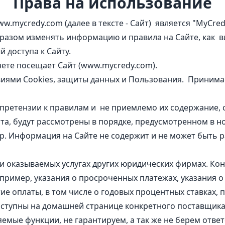
Права на использование
mycredy.com (далее в тексте - Сайт) является "MyCredy"
разом изменять информацию и правила на Сайте, как ви
 доступа к Сайту.
ете посещает Сайт (www.mycredy.com).
овиями Cookies, защиты данных и Пользования. Принима
 претензии к правилам и не приемлемо их содержание, с
та, будут рассмотрены в порядке, предусмотренном в н
. Информация на Сайте не содержит и не может быть р
и оказываемых услугах других юридических фирмах. Ко
ример, указания о просроченных платежах, указания о
ие оплаты, в том числе о годовых процентных ставках,
оступны на домашней странице конкретного поставщика 
мые функции, не гарантируем, а так же не берем отве