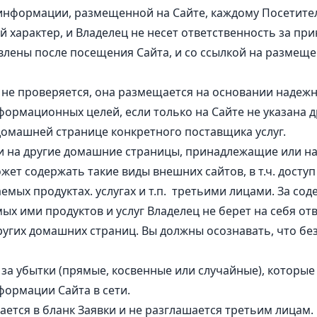
ь информации, размещенной на Сайте, каждому Посетите
характер, и Владелец не несет ответственность за пр
влены после посещения Сайта, и со ссылкой на размещ
 не проверяется, она размещается на основании наде
формационных целей, если только на Сайте не указана 
домашней странице конкретного поставщика услуг.
ки на другие домашние страницы, принадлежащие или на
жет содержать такие виды внешних сайтов, в т.ч. доступ
мых продуктах. услугах и т.п. третьими лицами. За с
мых ими продуктов и услуг Владелец не берет на себя от
других домашних страниц. Вы должны осознавать, что бе
 за убытки (прямые, косвенные или случайные), которые 
формации Сайта в сети.
ется в бланк Заявки и не разглашается третьим лицам.