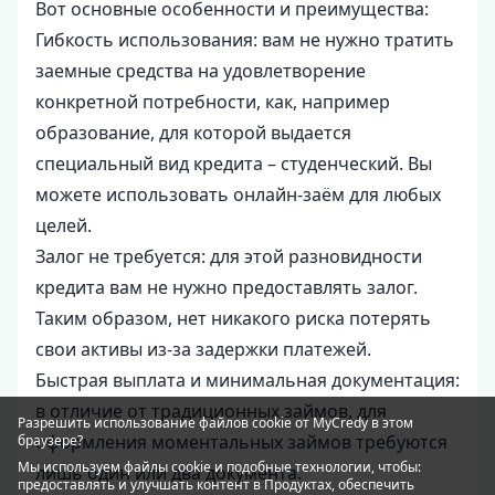
Вот основные особенности и преимущества:
Гибкость использования: вам не нужно тратить
заемные средства на удовлетворение
конкретной потребности, как, например
образование, для которой выдается
специальный вид кредита – студенческий. Вы
можете использовать онлайн-заём для любых
целей.
Залог не требуется: для этой разновидности
кредита вам не нужно предоставлять залог.
Таким образом, нет никакого риска потерять
свои активы из-за задержки платежей.
Быстрая выплата и минимальная документация:
в отличие от традиционных займов, для
Разрешить использование файлов cookie от MyCredy в этом
оформления моментальных займов требуются
браузере?
Мы используем файлы
cookie
и подобные технологии, чтобы:
лишь один или два документа.
предоставлять и улучшать контент в Продуктах, обеспечить