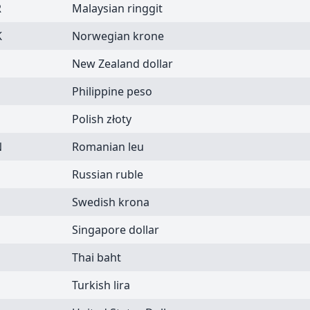
R
Malaysian ringgit
K
Norwegian krone
D
New Zealand dollar
Philippine peso
Polish złoty
N
Romanian leu
Russian ruble
Swedish krona
D
Singapore dollar
Thai baht
Turkish lira