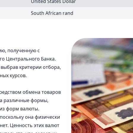
D
United States Dollar
South African rand
ю, полученную с
го Центрального Банка.
, выбрав критерии отбора,
ных курсов.
средством обмена товаров
ла различные формы,
 из форм валюты.
 поскольку она физически
нет. Ценность этих валют