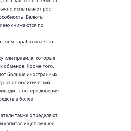
одного валютного обмена
бычно испытывает рост
особность. Валюты
ычно снижаются по
.
е, чем зарабатывает от
ку или правила, которые
х обменов. Кроме того,
ают больше иностранных
дают от политических
иводит к потере доверия
редств в более
затели также определяют
ый капитал ищет лучшее