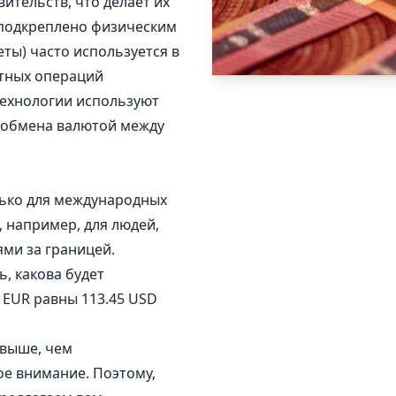
тельств, что делает их
 подкреплено физическим
ты) часто используется в
тных операций
технологии используют
 обмена валютой между
лько для международных
, например, для людей,
ями за границей.
, какова будет
 EUR равны 113.45 USD
 выше, чем
ое внимание. Поэтому,