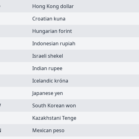
D
Hong Kong dollar
Croatian kuna
Hungarian forint
Indonesian rupiah
Israeli shekel
Indian rupee
Icelandic króna
Japanese yen
W
South Korean won
Kazakhstani Tenge
N
Mexican peso