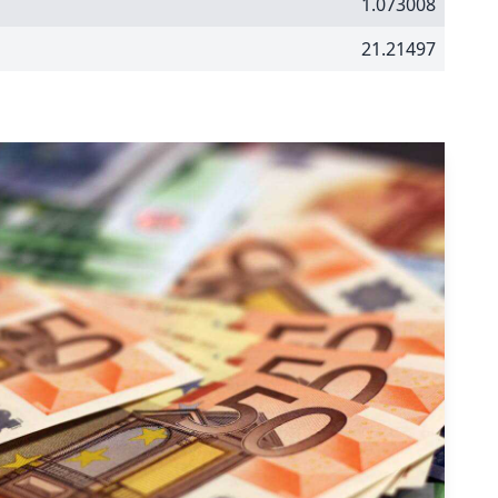
1.073008
21.21497