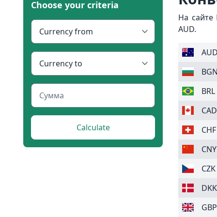
Choose your criteria
На сайте
AUD.
AU
BG
BRL
CAD
Calculate
CHF
CNY
CZK
DKK
GBP