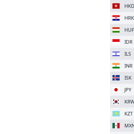
HK
HRK
HUF
IDR
ILS
INR
ISK
JPY
KR
KZT
MX