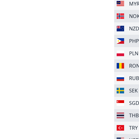
MY
NO
NZ
PHP
PLN
RO
RUB
SEK
SG
THB
TRY