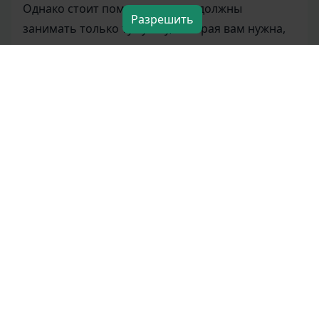
Однако стоит помнить, что вы должны
Разрешить
занимать только ту сумму, которая вам нужна,
так как это гарантирует, что вы не столкнетесь с
дальнейшими финансовыми трудностями.
Конечно, чем больше вы занимаете, тем
больше вам придется возвращать в виде
процентов. Вы всегда должны полностью
понимать условия кредитования.
Как мне подать заявку?
Все, что вам нужно сделать, чтобы подать
заявку на получение кредита без пенсионки –
это заполнить онлайн-заявку!
Кредитор получает ее в режиме реального
времени, чтобы быстро оценить, подходите ли
вы для получения кредита в его организации. В
MyCredy
некоторых случаях кредиторы могут позвонить