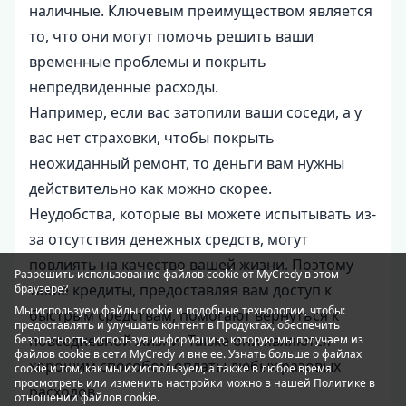
наличные. Ключевым преимуществом является
то, что они могут помочь решить ваши
временные проблемы и покрыть
непредвиденные расходы.
Например, если вас затопили ваши соседи, а у
вас нет страховки, чтобы покрыть
неожиданный ремонт, то деньги вам нужны
действительно как можно скорее.
Неудобства, которые вы можете испытывать из-
за отсутствия денежных средств, могут
повлиять на качество вашей жизни. Поэтому
Разрешить использование файлов cookie от MyCredy в этом
такие кредиты, предоставляя вам доступ к
браузере?
Мы используем файлы
cookie
и подобные технологии, чтобы:
быстрым средствам, помогают вернуться к
предоставлять и улучшать контент в Продуктах, обеспечить
повседневной жизни. Также они являются
безопасность, используя информацию, которую мы получаем из
файлов cookie в сети MyCredy и вне ее. Узнать больше о файлах
хорошим способом оплаты любых разовых
cookie и том, как мы их используем, а также в любое время
просмотреть или изменить настройки можно в нашей Политике в
расходов.
отношении файлов
cookie
.