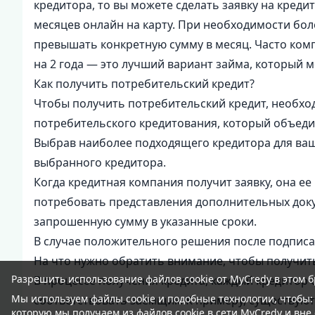
кредитора, то вы можете сделать заявку на кред
месяцев онлайн на карту. При необходимости бол
превышать конкретную сумму в месяц. Часто ком
на 2 года — это лучший вариант займа, который м
Как получить потребительский кредит?
Чтобы получить потребительский кредит, необхо
потребительского кредитования, который объедин
Выбрав наиболее подходящего кредитора для ваш
выбранного кредитора.
Когда кредитная компания получит заявку, она е
потребовать представления дополнительных доку
запрошенную сумму в указанные сроки.
В случае положительного решения после подписан
На что нужно обратить внимание, чтобы получит
Разрешить использование файлов cookie от MyCredy в этом б
В процессе получения кредита, каждый кредитор
Мы используем файлы
cookie
и подобные технологии, чтобы:
соответствовать заемщик. К примеру, существуют
которую мы получаем из файлов cookie в сети MyCredy и вне 