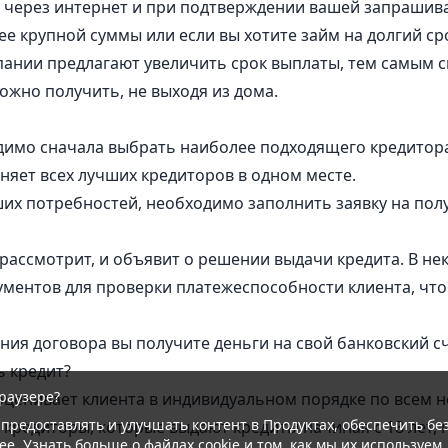
ит через интернет и при подтверждении вашей запраши
ее крупной суммы или если вы хотите займ на долгий с
пании предлагают увеличить срок выплаты, тем самым с
ожно получить, не выходя из дома.
димо сначала выбрать наиболее подходящего кредитора
яет всех лучших кредиторов в одном месте.
их потребностей, необходимо заполнить заявку на пол
е рассмотрит, и объявит о решении выдачи кредита. В н
ментов для проверки платежеспособности клиента, чтоб
ия договора вы получите деньги на свой банковский сч
ь кредит?
раузере?
 оценивает клиента в индивидуальном порядке по всем
 предоставлять и улучшать контент в Продуктах, обеспечить б
 кредиторы, которые выдают кредиты начиная с 18 лет, 
ее. Узнать больше о файлах cookie и том, как мы их используем