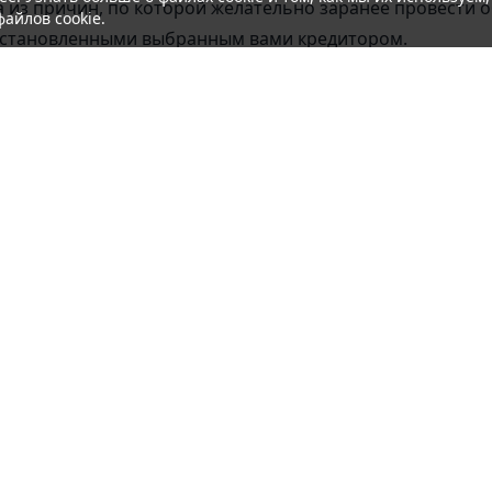
дна из причин, по которой желательно заранее провести
 файлов
cookie
.
 установленными выбранным вами кредитором.
ые устанавливаются всеми кредиторами:
еобходимый для получения кредита, определяется кажд
Казахстана;
из казахстанских банков и действующий номер мобильно
edy?
ожно получить наиболее подходящий подбор кредиторов
есплатно.
Сравнение кредиторов выдаёт информаци
в;
ия
Виды кредитов
Микрокредит