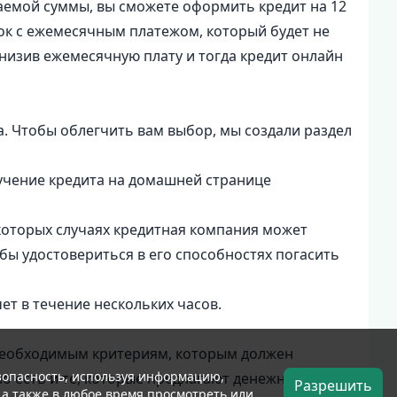
ваемой суммы, вы сможете оформить кредит на 12
рок с ежемесячным платежом, который будет не
низив ежемесячную плату и тогда кредит онлайн
. Чтобы облегчить вам выбор, мы создали раздел
учение кредита на домашней странице
екоторых случаях кредитная компания может
ы удостовериться в его способностях погасить
ет в течение нескольких часов.
 необходимым критериям, которым должен
езопасность, используя информацию,
но есть и те, которые предлагают денежные займы
Разрешить
, а также в любое время просмотреть или