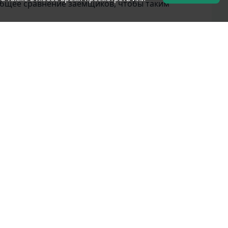
 общее сравнение заемщиков, чтобы таким
ым кредитором индивидуально);
го телефона;
 для каждой ситуации. Сервисом MyCredy можно
ю о:
Кредиторы
Soscredit.kz