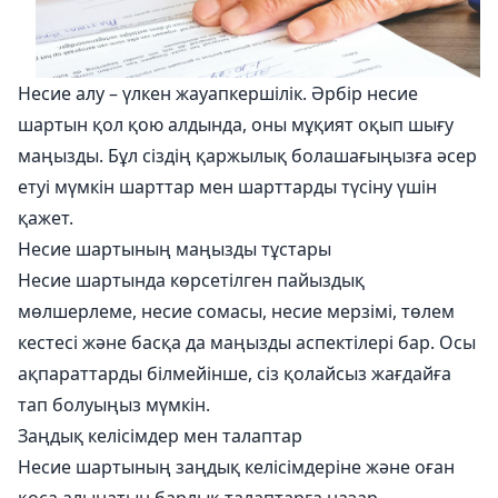
Несие алу – үлкен жауапкершілік. Әрбір несие
шартын қол қою алдында, оны мұқият оқып шығу
маңызды. Бұл сіздің қаржылық болашағыңызға әсер
етуі мүмкін шарттар мен шарттарды түсіну үшін
қажет.
Несие шартының маңызды тұстары
Несие шартында көрсетілген пайыздық
мөлшерлеме, несие сомасы, несие мерзімі, төлем
кестесі және басқа да маңызды аспектілері бар. Осы
ақпараттарды білмейінше, сіз қолайсыз жағдайға
тап болуыңыз мүмкін.
Заңдық келісімдер мен талаптар
Несие шартының заңдық келісімдеріне және оған
қоса алынатын барлық талаптарға назар