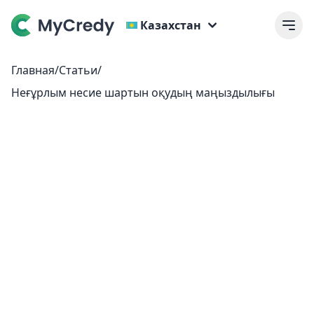
Казахстан
Главная
/
Статьи
/
Неғұрлым несие шартын оқудың маңыздылығы