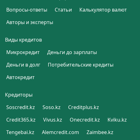
Вопросы-ответы
Статьи
Калькулятор валют
Авторы и эксперты
Виды кредитов
Микрокредит
Деньги до зарплаты
Деньги в долг
Потребительские кредиты
Автокредит
Кредиторы
Soscredit.kz
Soso.kz
Creditplus.kz
Credit365.kz
Vivus.kz
Onecredit.kz
Kviku.kz
Tengebai.kz
Alemcredit.com
Zaimbee.kz