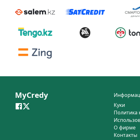
MyCredy
Информац
Куки
Политика 
Использо
О фирме
Контакты