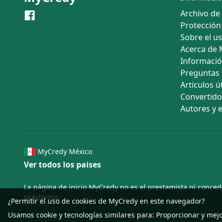
Archivo de
Protección
Sobre el u
Acerca de
Informació
Preguntas
Articulos út
Convertid
Autores y 
MyCredy México
Ver todos los paises
La página de inicio MyCredy no es el prestamista ni conced
préstamos.
¿Permitir el uso de cookies de MyCredy en este navegador?
Usamos
cookie
y tecnologías similares para: Proporcionar y mej