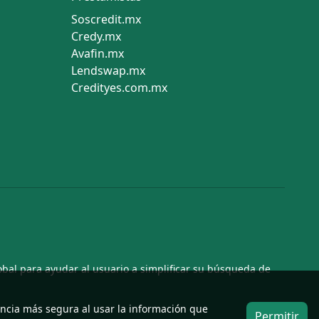
Soscredit.mx
Credy.mx
Avafin.mx
Lendswap.mx
Credityes.com.mx
obal para ayudar al usuario a simplificar su búsqueda de
encia más segura al usar la información que
Permitir