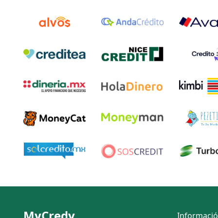
MyCredy
Informaci