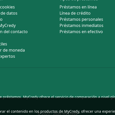
 cookies
Préstamos en línea
 de datos
Línea de crédito
so
Préstamos personales
 MyCredy
Préstamos inmediatos
n del contacto
Préstamos en efectivo
iles
or de moneda
expertos
e préstamos. MyCredy ofrece el servicio de comparación a nivel gl
orar el contenido en los productos de MyCredy, ofrecer una experi
© 2020 - 2026 MyCredy