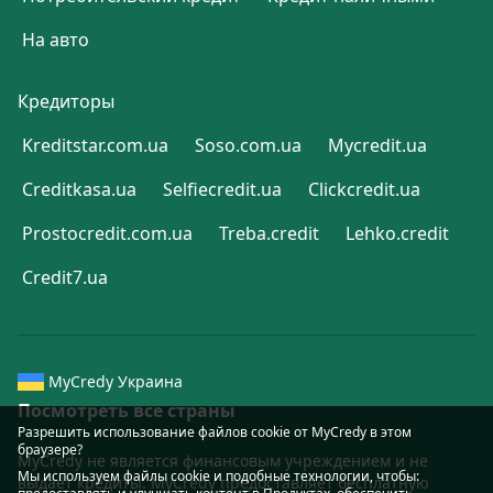
На авто
Кредиторы
Kreditstar.com.ua
Soso.com.ua
Mycredit.ua
Creditkasa.ua
Selfiecredit.ua
Clickcredit.ua
Prostocredit.com.ua
Treba.credit
Lehko.credit
Credit7.ua
MyCredy Украина
Посмотреть все страны
Разрешить использование файлов cookie от MyCredy в этом
браузере?
MyCredy не является финансовым учреждением и не
Мы используем файлы
cookie
и подобные технологии, чтобы:
выдаёт кредиты. MyCredy предоставляет бесплатную