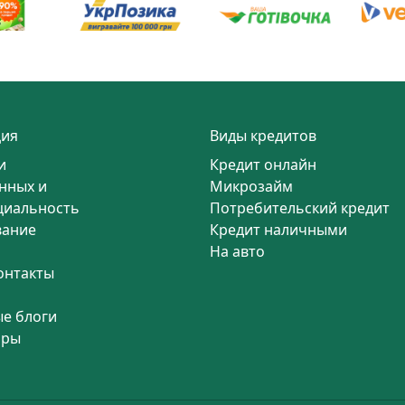
ия
Виды кредитов
и
Кредит онлайн
нных и
Микрозайм
циальность
Потребительский кредит
вание
Кредит наличными
На авто
онтакты
е блоги
оры