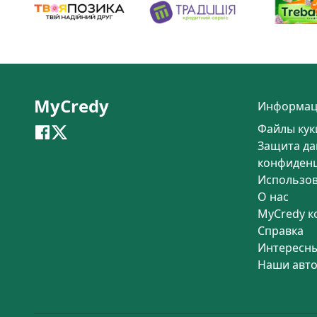
MyCredy
Информац
Файлы кук
Защита да
конфиден
Использо
О нас
MyCredy к
Справка
Интересны
Наши авт