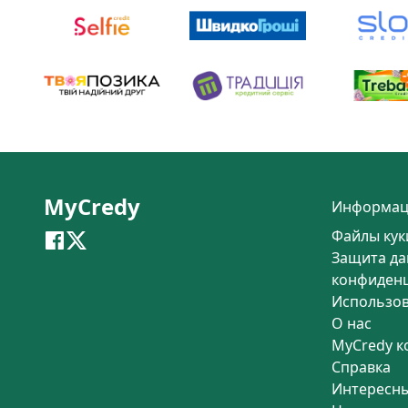
MyCredy
Информац
Файлы кук
Защита да
конфиден
Использо
О нас
MyCredy к
Справка
Интересны