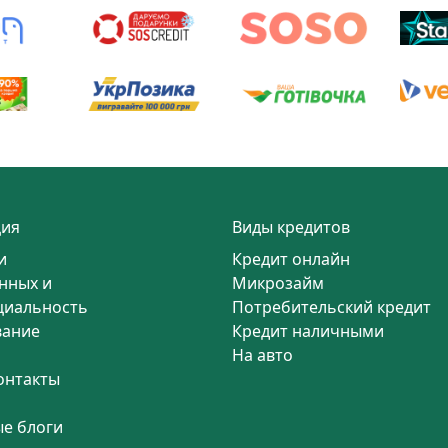
ия
Виды кредитов
и
Кредит онлайн
нных и
Микрозайм
циальность
Потребительский кредит
вание
Кредит наличными
На авто
онтакты
е блоги